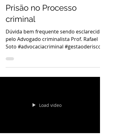
Prisão no Processo
criminal
Dúvida bem frequente sendo esclarecida
pelo Advogado criminalista Prof. Rafael
Soto #advocaciacriminal #gestaoderisco
#andradesoto #rafaelsoto
#advocaciapenal #criminalista
#advogadocriminalista
Load video