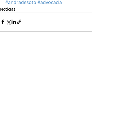
#andradesoto
#advocacia
Notícias
Posts recentes
Ver tudo