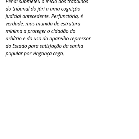
Penal submeteu o início dos trabalhos 
do tribunal do júri a uma cognição 
judicial antecedente. Perfunctória, é 
verdade, mas munida de estrutura 
mínima a proteger o cidadão do 
arbítrio e do uso do aparelho repressor 
do Estado para satisfação da sanha 
popular por vingança cega, 
desproporcional e injusta
”, declarou 
em seu voto.
Fonte
: ConJur