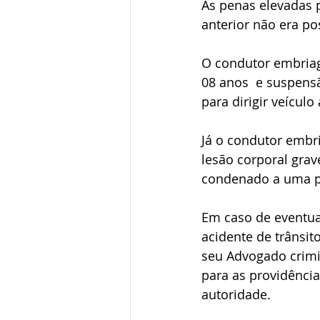
As penas elevadas 
anterior não era pos
O condutor embria
08 anos  e suspensã
para dirigir veícul
Já o condutor embr
lesão corporal grav
condenado a uma p
Em caso de eventua
acidente de trânsit
seu Advogado crimi
para as providência
autoridade.