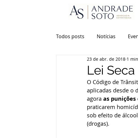
Todos posts
Notícias
Eve
23 de abr. de 2018
1 min
Lei Seca
O Código de Trânsi
aplicadas desde o di
agora 
as punições 
praticarem homicídi
sob efeito de álco
(drogas).