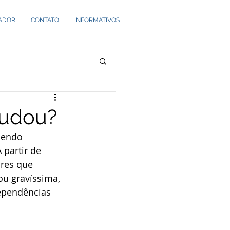
ADOR
CONTATO
INFORMATIVOS
mudou?
sendo 
 partir de 
res que 
ou gravíssima, 
ependências 