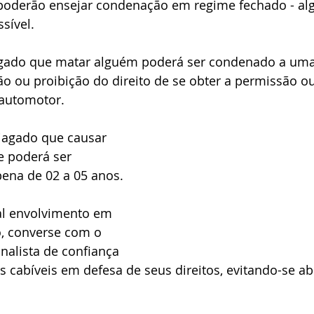
poderão ensejar condenação em regime fechado - algo
sível.
gado que matar alguém poderá ser condenado a uma
o ou proibição do direito de se obter a permissão ou
o automotor.
iagado que causar 
e poderá ser 
ena de 02 a 05 anos.
l envolvimento em 
o, converse com o 
nalista de confiança 
s cabíveis em defesa de seus direitos, evitando-se a