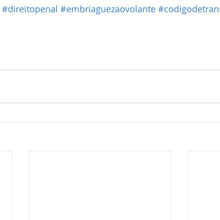
#direitopenal
#embriaguezaovolante
#codigodetran