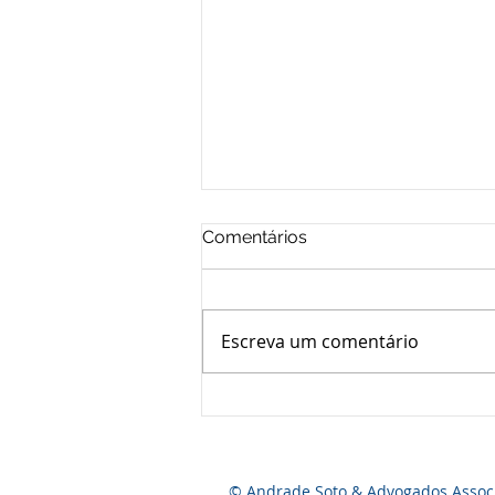
Comentários
Escreva um comentário
Conselho de Disciplina da
Brigada Militar: a defesa
técnica faz toda a diferença
© Andrade Soto & Advogados Assoc