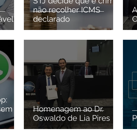
STJ decide que é crime
não recolher ICMS
A
ável?
declarado
p:
izem
Homenagem ao Dr.
Oswaldo de Lia Pires
P