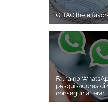
O TAC lhe é favor
Falha no WhatsAp
pesquisadores d
conseguir alterar
conteúdo de
mensagens