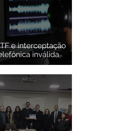
TF e interceptação
elefônica inválida