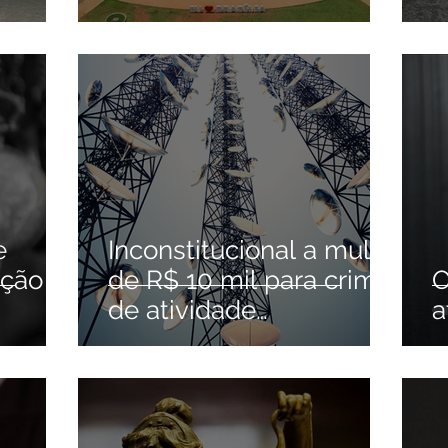
tate'
e
Inconstitucional a multa
ação
de R$ 10 mil para crime
O
de atividade
a
clandestina em
telecomunicação