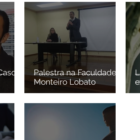
'Caso
Palestra na Faculdade
L
Monteiro Lobato
e