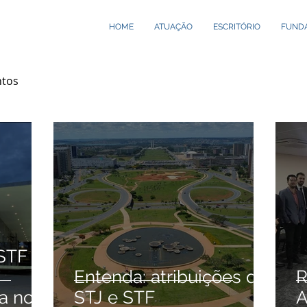
HOME
ATUAÇÃO
ESCRITÓRIO
FUND
ntos
 STF
Entenda: atribuições do
R
a no
STJ e STF