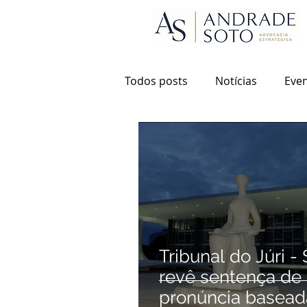
Todos posts
Notícias
Eve
Tribunal do Júri -
revê sentença de
pronúncia basead