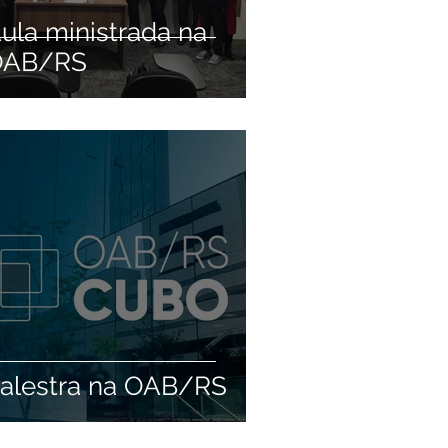
ula ministrada na
OAB/RS
alestra na OAB/RS