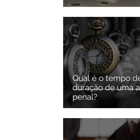
'in dubio pro socie
Qual é o tempo d
duração de uma 
penal?