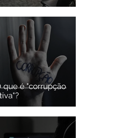
 que é "corrupção
tiva"?