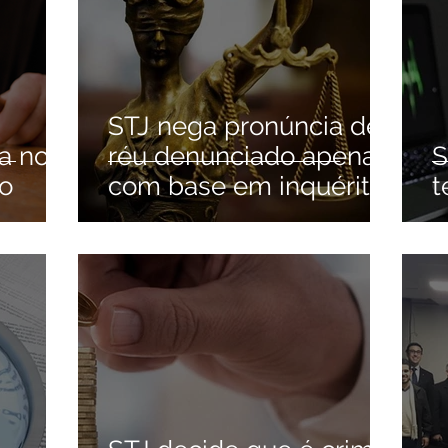
STJ nega pronúncia de
ça no
réu denunciado apenas
S
no
com base em inquérito
t
policial